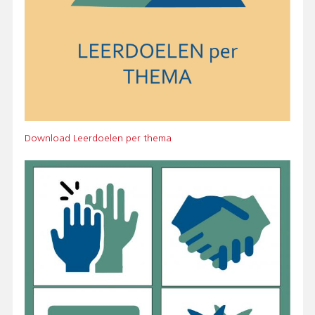
Bestand
Download Leerdoelen per thema
Afbeelding