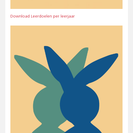
Bestand
Download Leerdoelen per leerjaar
Afbeelding